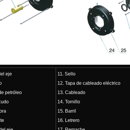
el eje
11. Sello
lo
12. Tapa de cableado eléctrico
de petróleo
13. Cableado
cudo
14. Tornillo
ora
15. Barril
ete
16. Letrero
del eje
17. Remache