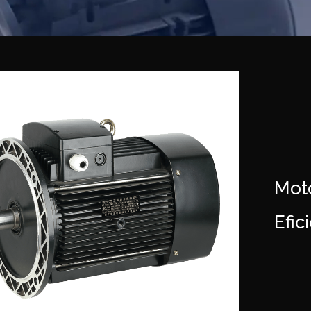
Moto
Efic