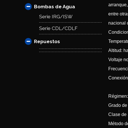
arranque,
Bombas de Agua
entre otr
Serie IRG/ISW
nacional 
Serie CDL/CDLF
Condicio
Repuestos
Temperat
Altitud: 
Voltaje n
Frecuenc
Conexión:
Salida
Régimen:
Grado de 
Clase de 
Método de