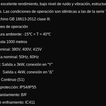
 excelente rendimiento, bajo nivel de ruido y vibración, estructur
as. Las condiciones de operación son idénticas a las de la serie 
chino GB 18613-2012 clase III.
nes de operación
ura ambiente: -15℃ < T < 40℃
hasta 1000 metros
ominal: 380V, 400V, 415V
ia nominal: 50Hz, 60Hz
 Salida ≥ 3kW, conexión en “Y”
 ≤ 4kW, conexión en “Δ”
 Continuo (S1)
protección: IP54/IP55
aislamiento: B/F
 enfriamiento: IC411