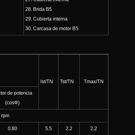
28. Brida B5
29. Cubierta interna
30. Carcasa de motor B5
Ist/TN
Tst/TN
Tmax/TN
tor de potencia
(cosΦ)
0 rpm
0.80
5.5
2.2
2.2