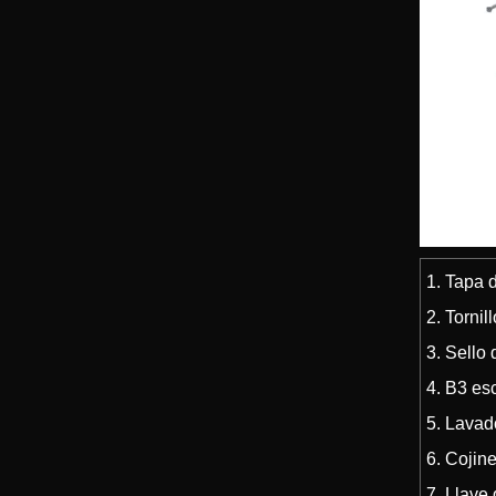
1. Tapa d
2. Tornil
3. Sello 
4. B3 es
5. Lavad
6. Cojin
7. Llave 