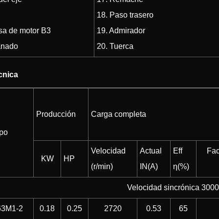
18. Paso trasero
sa de motor B3
19. Admirador
anado
20. Tuerca
cnica
Producción
Carga completa
ipo
Velocidad
Actual
Eff
Fac
KW
HP
(r/min)
IN(A)
η(%)
Velocidad sincrónica 300
63M1-2
0.18
0.25
2720
0.53
65