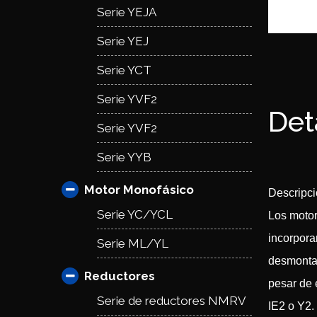
Serie YEJA
Serie YEJ
Serie YCT
Serie YVF2
Det
Serie YVF2
Serie YYB
Motor Monofásico
Descripci
Serie YC/YCL
Los motor
incorpora
Serie ML/YL
desmontab
Reductores
pesar de 
Serie de reductores NMRV
IE2 o Y2.